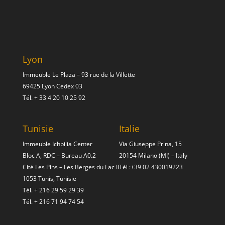
Lyon
Immeuble Le Plaza – 93 rue de la Villette
69425 Lyon Cedex 03
Tél.
+ 33 4 20 10 25 92
Tunisie
Italie
Immeuble Ichbilia Center
Via Giuseppe Prina, 15
Bloc A, RDC – Bureau A0.2
20154 Milano (MI) – Italy
Cité Les Pins – Les Berges du Lac II
Tél :
+39 02 430019223
1053 Tunis, Tunisie
Tél.
+ 216 29 59 29 39
Tél.
+ 216 71 94 74 54