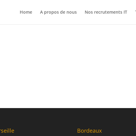
Home
A propos de nous
Nos recrutements IT
seille
Bordeaux