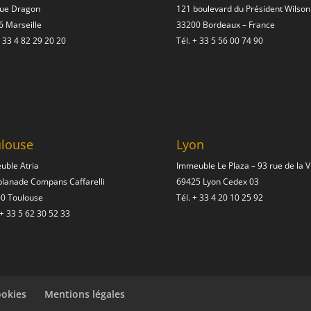
rue Dragon
121 boulevard du Président Wilson
 Marseille
33200 Bordeaux – France
 33 4 82 29 20 20
Tél.
+ 33 5 56 00 74 90
louse
Lyon
uble Atria
Immeuble Le Plaza – 93 rue de la Vi
planade Compans Caffarelli
69425 Lyon Cedex 03
00 Toulouse
Tél.
+ 33 4 20 10 25 92
+ 33 5 62 30 52 33
ookies
Mentions légales