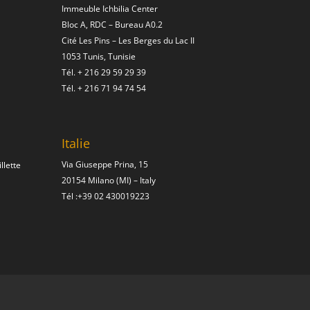
Immeuble Ichbilia Center
Bloc A, RDC – Bureau A0.2
Cité Les Pins – Les Berges du Lac II
1053 Tunis, Tunisie
Tél.
+ 216 29 59 29 39
Tél.
+ 216 71 94 74 54
Italie
Via Giuseppe Prina, 15
llette
20154 Milano (MI) – Italy
Tél :
+39 02 430019223